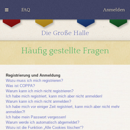
FAQ
Anmelden
G
H
R
r
u
a
y
ff
v
Die Große Halle
ff
l
e
i
e
n
n
p
c
Häufig gestellte Fragen
d
u
l
o
f
a
r
f
w
Registrierung und Anmeldung
Wozu muss ich mich registrieren?
Was ist COPPA?
Warum kann ich mich nicht registrieren?
Ich habe mich registriert, kann mich aber nicht anmelden!
Warum kann ich mich nicht anmelden?
Ich habe mich vor einiger Zeit registriert, kann mich aber nicht mehr
anmelden?!
Ich habe mein Passwort vergessen!
Warum werde ich automatisch abgemeldet?
Wozu ist die Funktion „Alle Cookies löschen“?