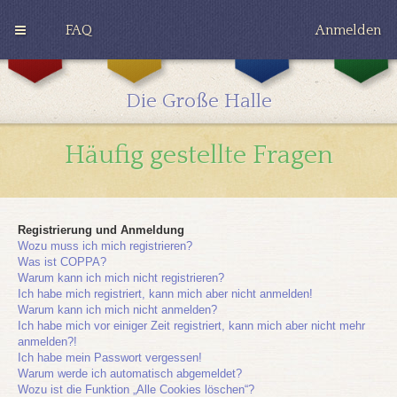
FAQ
Anmelden
G
H
R
r
u
a
y
ff
v
Die Große Halle
ff
l
e
i
e
n
n
p
c
Häufig gestellte Fragen
d
u
l
o
f
a
r
f
w
Registrierung und Anmeldung
Wozu muss ich mich registrieren?
Was ist COPPA?
Warum kann ich mich nicht registrieren?
Ich habe mich registriert, kann mich aber nicht anmelden!
Warum kann ich mich nicht anmelden?
Ich habe mich vor einiger Zeit registriert, kann mich aber nicht mehr
anmelden?!
Ich habe mein Passwort vergessen!
Warum werde ich automatisch abgemeldet?
Wozu ist die Funktion „Alle Cookies löschen“?